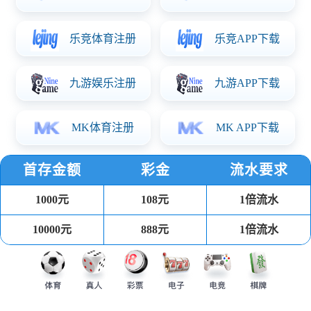
迈凯伦技术团队悄然扩编，前
法拉利工程师能否带来空气动
力学革新
2026-06-12 16:00
42 次阅读
首页
/
体育资讯
在F1技术军备竞赛日益白热化的当下，迈凯伦车队近
期的一则人事变动引发了围场内的广泛关注。据多家
专业赛车媒体报道，这支沃金基地的劲旅在过去几个
月里悄然完成了技术团队的扩编，其中最引人注目的
莫过于成功签下了数位来自法拉利的资深工程师。这
项低调的人事布局，不仅被外界视为迈凯伦针对2026
年新规的提前押注，更让人不禁追问：这些曾为红色