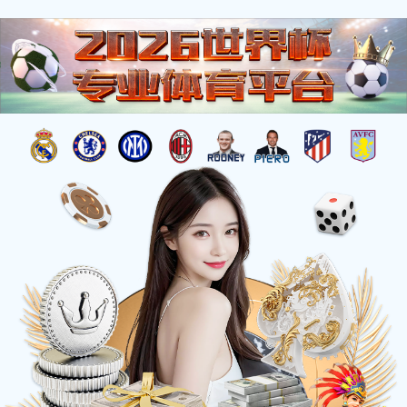
立即注册
世界杯购买下载
带您畅享全球
体育盛事
专业平台，数据精准，
高清直播
覆盖热门体育项
目。
聚焦足球、篮球、电竞等赛事，
每日内容实时更
新
。
极速访问
下载APP