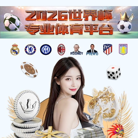
立即注册
世界杯购买下载
带您畅享全球
体育盛事
专业平台，数据精准，
高清直播
覆盖热门体育项
目。
聚焦足球、篮球、电竞等赛事，
每日内容实时更
新
。
极速访问
下载APP